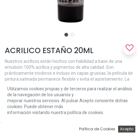
ACRILICO ESTAÑO 20ML
Nuestros acrílicos están hechos con habilidad a base de una
emulsión 100% acrílica y pigmentos de alta calidad. Son
prácticamente inodoros e incluso en capas gruesas, la película de
pintura satinada permanece flexible y evita el agrietamiento. La
viscosidad media cremosa mantiene las pinceladas y las texturas,
Utilizamos cookies propias y de terceros para realizar el análisis
pero también se puede utilizar para una cobertura suave más
de la navegación de los usuarios y
fácil. El peltre (815) es un color semiopaco con una excelente
mejorar nuestros servicios. Al pulsar Acepto consiente dichas
solidez a la luz (+++).
cookies. Puede obtener más
información visitando nuestra política de cookies.
Price:
2,52
€
Add to Cart
2,52
€
0
Política de Cookies
Acepto
Inicio
Búsqueda
Wishlist
Account