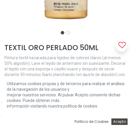
TEXTIL ORO PERLADO 50ML
Pintura textil nacarada para tejidos de colores claros (al menos
50% algodón). Lave el tejido de antemano sin suavizante. Decorar
el tejido con una esponja o cepillo suave y después de secar
durante 30 minutos fijarlo planchando (en ajuste de algodón) con
una hoja de papel encerado entre la pieza de trabajo y la tabla de
Utilizamos cookies propias y de terceros para realizar el análisis
planchar. Lavable a 40 ° C y apta para secadora después de la
de la navegación de los usuarios y
fijación.
mejorar nuestros servicios. Al pulsar Acepto consiente dichas
cookies. Puede obtener más
3,81
€
información visitando nuestra política de cookies.
Price:
Add to Cart
3,81
€
0
Política de Cookies
Acepto
Inicio
Búsqueda
Wishlist
Account