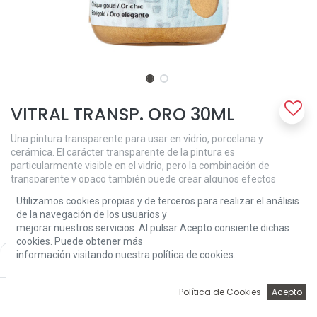
VITRAL TRANSP. ORO 30ML
Una pintura transparente para usar en vidrio, porcelana y
cerámica. El carácter transparente de la pintura es
particularmente visible en el vidrio, pero la combinación de
transparente y opaco también puede crear algunos efectos
atractivos. Con la pintura transparente, puede, por ejemplo, crear
Utilizamos cookies propias y de terceros para realizar el análisis
efectos de esponja. Asegúrese de que la superficie esté limpia,
de la navegación de los usuarios y
seca y sin grasa. Aplique la pintura con una esponja o un pincel
mejorar nuestros servicios. Al pulsar Acepto consiente dichas
plano, o use palos para crear los puntos. Limpiar con agua tibia.
cookies. Puede obtener más
Deje secar la pintura durante 30 minutos y luego fije el trabajo en
información visitando nuestra política de cookies.
Price:
Add to Cart
un horno de cocina. Pon el objeto pintado en el horno frío. Calentar
3,81
€
el horno a 160 ° C. Hornea el objeto durante 45 min. una vez que se
calienta el horno. Lavable a mano después de hornear. Solo con
0
Política de Cookies
Acepto
fines decorativos.
Inicio
Búsqueda
Wishlist
Account