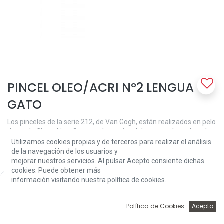
PINCEL OLEO/ACRI Nº2 LENGUA
GATO
Los pinceles de la serie 212, de Van Gogh, están realizados en pelo
de cerda Chungking. Se trata de un pincel de mango largo lacado
en azul y, por sus características, es adecuado para óleo y acrílico.
Utilizamos cookies propias y de terceros para realizar el análisis
de la navegación de los usuarios y
Tipo: lengua de gato.
mejorar nuestros servicios. Al pulsar Acepto consiente dichas
Mango: largo.
cookies. Puede obtener más
Número: 02.
información visitando nuestra política de cookies.
Price:
Add to Cart
2,80
€
2,80
€
0
Política de Cookies
Acepto
Inicio
Búsqueda
Wishlist
Account