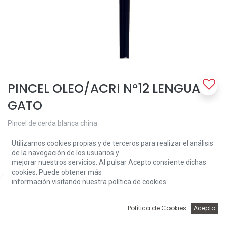
PINCEL OLEO/ACRI Nº12 LENGUA
GATO
Pincel de cerda blanca china.
Mango largo lacado en azul oscuro.
Utilizamos cookies propias y de terceros para realizar el análisis
de la navegación de los usuarios y
Virola o férula de latón niquelado sin soldadura.
mejorar nuestros servicios. Al pulsar Acepto consiente dichas
cookies. Puede obtener más
5,70
€
información visitando nuestra política de cookies.
Price:
Add to Cart
5,70
€
0
Política de Cookies
Acepto
Inicio
Búsqueda
Wishlist
Account