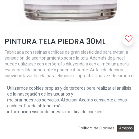
PINTURA TELA PIEDRA 30ML
Fabricada con resinas acrílicas de gran elasticidad para evitar la
sensación de acartonamiento sobre la tela. Además de pincel
puede utilizarse con aerógrafo diluyéndola con el médium, para
evitar perdida adherente y poder cubriente. Antes de decorar
conviene lavar la tela para eliminar el apresto. Una vez decorado el
dibujo es conveniente dejar secar durante 48-72 horas para que
quede la pintura totalmente seca y poder lavar la prenda. La
Utilizamos cookies propias y de terceros para realizar el análisis
pintura para tela Amelie es altamente resistente al lavado a mano
de la navegación de los usuarios y
o máquina.
mejorar nuestros servicios. Al pulsar Acepto consiente dichas
cookies. Puede obtener más
3,24
€
información visitando nuestra política de cookies.
Price:
Add to Cart
3,24
€
0
Política de Cookies
Acepto
Inicio
Búsqueda
Wishlist
Account