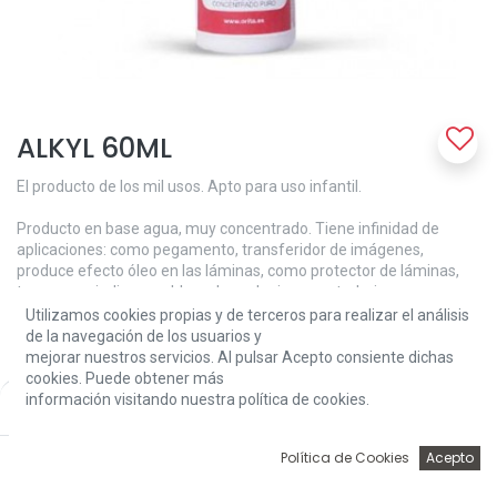
ALKYL 60ML
El producto de los mil usos. Apto para uso infantil.
Producto en base agua, muy concentrado. Tiene infinidad de
aplicaciones: como pegamento, transferidor de imágenes,
produce efecto óleo en las láminas, como protector de láminas,
tapaporos, indispensable en los colegios para trabajar masas,
puzles, etc. Como barniz de terminación, etc.
Utilizamos cookies propias y de terceros para realizar el análisis
Muy Concentrado: Se consigue hacerlo mate o se mímate,
de la navegación de los usuarios y
añadiendo al producto agua. Aplicar a pincel o brocha, su color es
mejorar nuestros servicios. Al pulsar Acepto consiente dichas
blanco, queda Transparente una vez seco.
cookies. Puede obtener más
información visitando nuestra política de cookies.
Price:
Add to Cart
4,80
€
4,80
€
0
Política de Cookies
Acepto
Inicio
Búsqueda
Wishlist
Account