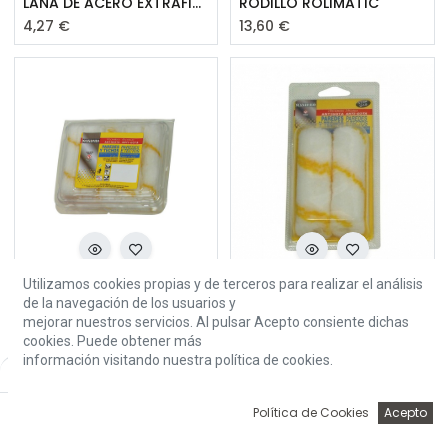
LANA DE ACERO EXTRAFINA 0000
RODILLO ROLIMATIC
4,27
€
13,60
€
Utilizamos cookies propias y de terceros para realizar el análisis
MINIRODILLO ANTIGOTA 11CM
2 MINIRECAMBIOS ANTIGOTA
de la navegación de los usuarios y
1,50
€
4,63
€
mejorar nuestros servicios. Al pulsar Acepto consiente dichas
cookies. Puede obtener más
información visitando nuestra política de cookies.
Default
0
Política de Cookies
Acepto
Inicio
Búsqueda
Wishlist
Account