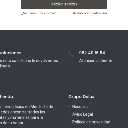
Iniciar sesión
¿No tienes una cuenta?
Restablecer contraseña
voluciones
982 40 16 84
no esta satisfecho le devolvemos
Atención al cliente
dinero
 tienda
Grupo Delux
a tienda física en Monforte de
Nosotros
edes encontrar todas las
Aviso Legal
tas y materiales para la
Política de privacidad
n de tu hogar.