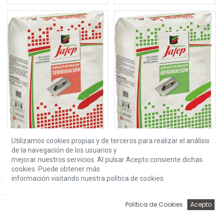
Utilizamos cookies propias y de terceros para realizar el análisis
de la navegación de los usuarios y
mejorar nuestros servicios. Al pulsar Acepto consiente dichas
cookies. Puede obtener más
EMPLASTE DECORACION TERMINACION 15KG
EMPLASTE RENOVACION 15KG
información visitando nuestra política de cookies.
Default
22,51
€
29,60
€
0
Política de Cookies
Acepto
Inicio
Búsqueda
Wishlist
Account