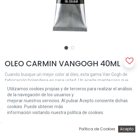
OLEO CARMIN VANGOGH 40ML
Cuando busque un mejor color al óleo, esta gama Van Gogh de
fabricación holandesa es para usted. Un aceite mantecoso que
presenta una excelente fuerza colorante, un alto nivel de
Utilizamos cookies propias y de terceros para realizar el análisis
pigmentación para colores intensos y un grado uniforme de brillo y
de la navegación de los usuarios y
grosor entre los colores. Fácil de mezclar y usar. Estos aceites son
mejorar nuestros servicios. Al pulsar Acepto consiente dichas
ideales para principiantes, estudiantes de estudios avanzados y
cookies. Puede obtener más
artistas en activo. Este tubo de 40 ml de Carmine 318
información visitando nuestra política de cookies.
Price:
Add to Cart
semitransparente está formulado con pigmento (s) PR83 / PR57:
10,90
€
1 y tiene una resistencia a la luz de ++ (25-100 años en
0
condiciones de museo). Serie 2.
Política de Cookies
Acepto
Inicio
Búsqueda
Wishlist
Account