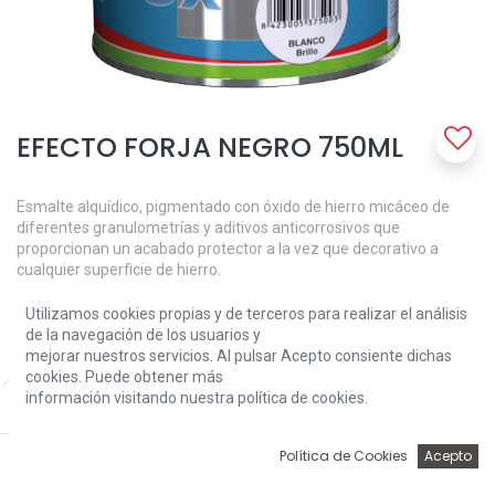
EFECTO FORJA NEGRO 750ML
Esmalte alquídico, pigmentado con óxido de hierro micáceo de
diferentes granulometrías y aditivos anticorrosivos que
proporcionan un acabado protector a la vez que decorativo a
cualquier superficie de hierro.
Aplicación:
Utilizamos cookies propias y de terceros para realizar el análisis
Apropiado para: verjas, farolas, barandillas, sillas, mesas, etc.
de la navegación de los usuarios y
mejorar nuestros servicios. Al pulsar Acepto consiente dichas
Modo de empleo:
cookies. Puede obtener más
Las superficies estarán limpias, secas e imprimadas cuando sea
información visitando nuestra política de cookies.
Price:
Add to Cart
15,90
€
preciso.
Si la superficie es nueva conviene aplicar una imprimación
0
Política de Cookies
Acepto
antioxidante para completar la protección.
Inicio
Búsqueda
Wishlist
Account
En las superficies ya pintadas, además lijaremos hasta matizar la