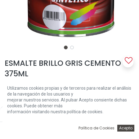
ESMALTE BRILLO GRIS CEMENTO
375ML
Es un esmalte sintético de alto brillo y gran poder de cubrición,
Utilizamos cookies propias y de terceros para realizar el análisis
formulado con resinas alquídicas especiales y pigmentos de
de la navegación de los usuarios y
contrastada resistencia y estabilidad a la luz, que proporciona
mejorar nuestros servicios. Al pulsar Acepto consiente dichas
niveles de acabado de la máxima calidad.
cookies. Puede obtener más
información visitando nuestra política de cookies.
Price:
Add to Cart
Se trata de un producto con la técnica de "altos sólidos" por lo que
7,94
€
se recomienda aplicar capas finas y respetar los tiempos de
secado y repintado con el fin de obtener las mejores y máximas
0
Política de Cookies
Acepto
prestaciones.
Inicio
Búsqueda
Wishlist
Account