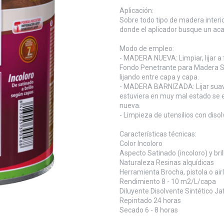
Aplicación:
Sobre todo tipo de madera interior
donde el aplicador busque un aca
Modo de empleo:
- MADERA NUEVA: Limpiar, lijar a 
Fondo Penetrante para Madera Sin
lijando entre capa y capa.
- MADERA BARNIZADA: Lijar suaveme
estuviera en muy mal estado se 
nueva.
- Limpieza de utensilios con diso
Características técnicas:
Color Incoloro
Aspecto Satinado (incoloro) y bril
Naturaleza Resinas alquídicas
Herramienta Brocha, pistola o air
Rendimiento 8 - 10 m2/L/capa
Diluyente Disolvente Sintético Ja
Repintado 24 horas
Secado 6 - 8 horas