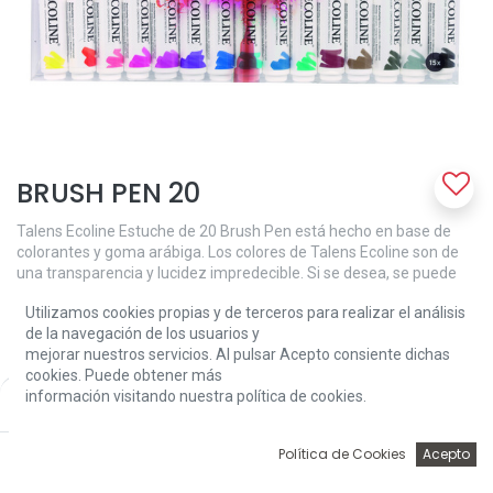
BRUSH PEN 20
Talens Ecoline Estuche de 20 Brush Pen está hecho en base de
colorantes y goma arábiga. Los colores de Talens Ecoline son de
una transparencia y lucidez impredecible. Si se desea, se puede
disminuir la intensidad del color simplemente diluyéndolo con
Utilizamos cookies propias y de terceros para realizar el análisis
agua o con el Brush Pen blender (mezclador para rotulador
de la navegación de los usuarios y
pincel). Para conservar bien los colores, se aconseja guardar las
mejorar nuestros servicios. Al pulsar Acepto consiente dichas
obras en una carpeta. La fórmula concentrada de Talens Ecoline
cookies. Puede obtener más
de los Brush Pen compagina perfectamente con la Ecoline de los
información visitando nuestra política de cookies.
Price:
frascos. Con el Brush Pen blender (mezclador para rotulador
Add to Cart
43,47
€
pincel), puedes mezclar o difuminar los colores así como realizar
deslavados y transiciones de colores. Si se te olvida tapar el Brush
0
Política de Cookies
Acepto
Pen, no hay problema: la punta vuelve a su estado original
Inicio
Búsqueda
Wishlist
Account
humedeciéndola con agua. Contenido: 20 Brush Pens (201 - 202 -