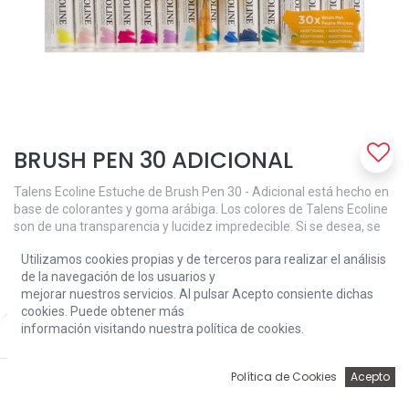
BRUSH PEN 30 ADICIONAL
Talens Ecoline Estuche de Brush Pen 30 - Adicional está hecho en
base de colorantes y goma arábiga. Los colores de Talens Ecoline
son de una transparencia y lucidez impredecible. Si se desea, se
puede disminuir la intensidad del color simplemente diluyéndolo
Utilizamos cookies propias y de terceros para realizar el análisis
con agua o con el Brush Pen blender (mezclador para rotulador
de la navegación de los usuarios y
pincel). Para conservar bien los colores, se aconseja guardar las
mejorar nuestros servicios. Al pulsar Acepto consiente dichas
obras en una carpeta. La fórmula concentrada de Talens Ecoline
cookies. Puede obtener más
de los Brush Pen compagina perfectamente con la Ecoline de los
información visitando nuestra política de cookies.
Price:
frascos. Con el Brush Pen blender (mezclador para rotulador
Add to Cart
65,10
€
pincel), puedes mezclar o difuminar los colores así como realizar
deslavados y transiciones de colores. Si se te olvida tapar el Brush
0
Política de Cookies
Acepto
Pen, no hay problema: la punta vuelve a su estado original
Inicio
Búsqueda
Wishlist
Account
humedeciéndola con agua. Contenido: 30 Brush Pens (226-259-