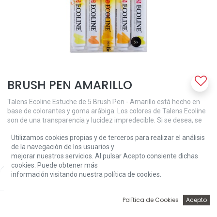
BRUSH PEN AMARILLO
Talens Ecoline Estuche de 5 Brush Pen - Amarillo está hecho en
base de colorantes y goma arábiga. Los colores de Talens Ecoline
son de una transparencia y lucidez impredecible. Si se desea, se
puede disminuir la intensidad del color simplemente diluyéndolo
Utilizamos cookies propias y de terceros para realizar el análisis
con agua o con el Brush Pen blender (mezclador para rotulador
de la navegación de los usuarios y
pincel). Para conservar bien los colores, se aconseja guardar las
mejorar nuestros servicios. Al pulsar Acepto consiente dichas
obras en una carpeta. La fórmula concentrada de Talens Ecoline
cookies. Puede obtener más
de los Brush Pen compagina perfectamente con la Ecoline de los
información visitando nuestra política de cookies.
Price:
frascos. Con el Brush Pen blender (mezclador para rotulador
Add to Cart
12,05
€
pincel), puedes mezclar o difuminar los colores así como realizar
deslavados y transiciones de colores. Si se te olvida tapar el Brush
0
Política de Cookies
Acepto
Pen, no hay problema: la punta vuelve a su estado original
Inicio
Búsqueda
Wishlist
Account
humedeciéndola con agua. Contenido: 5 Brush Pens (226-236-