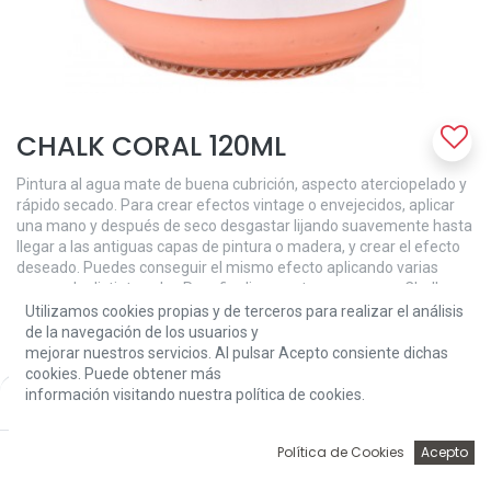
CHALK CORAL 120ML
Pintura al agua mate de buena cubrición, aspecto aterciopelado y
rápido secado. Para crear efectos vintage o envejecidos, aplicar
una mano y después de seco desgastar lijando suavemente hasta
llegar a las antiguas capas de pintura o madera, y crear el efecto
deseado. Puedes conseguir el mismo efecto aplicando varias
manos de distinto color. Para ﬁnalizar proteger con cera Chalk
Paint.
Utilizamos cookies propias y de terceros para realizar el análisis
de la navegación de los usuarios y
4,26
€
mejorar nuestros servicios. Al pulsar Acepto consiente dichas
cookies. Puede obtener más
información visitando nuestra política de cookies.
Price:
Add to Cart
4,26
€
0
Política de Cookies
Acepto
Inicio
Búsqueda
Wishlist
Account