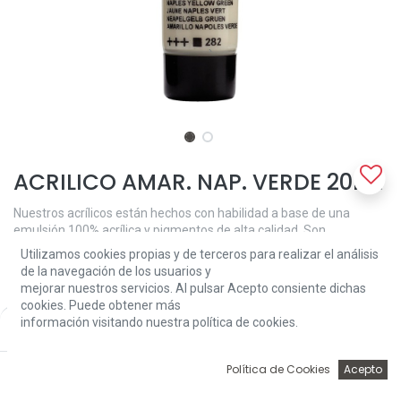
ACRILICO AMAR. NAP. VERDE 20ML
Nuestros acrílicos están hechos con habilidad a base de una
emulsión 100% acrílica y pigmentos de alta calidad. Son
prácticamente inodoros e incluso en capas gruesas, la película de
Utilizamos cookies propias y de terceros para realizar el análisis
pintura satinada permanece flexible y evita el agrietamiento. La
de la navegación de los usuarios y
viscosidad media cremosa mantiene las pinceladas y las texturas,
mejorar nuestros servicios. Al pulsar Acepto consiente dichas
pero también se puede utilizar para una cobertura suave más
cookies. Puede obtener más
fácil. Naples Yellow Green (282) es un color opaco con una
información visitando nuestra política de cookies.
Price:
Add to Cart
excelente solidez a la luz (+++).
2,52
€
2,52
€
0
Política de Cookies
Acepto
Inicio
Búsqueda
Wishlist
Account