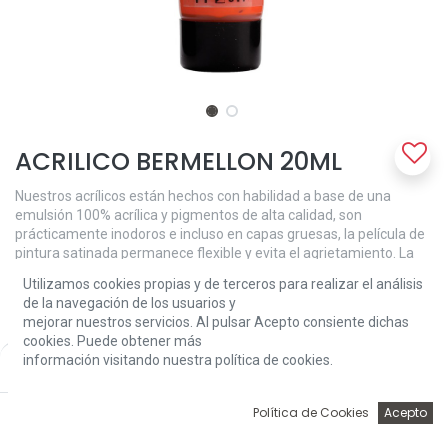
ACRILICO BERMELLON 20ML
Nuestros acrílicos están hechos con habilidad a base de una
emulsión 100% acrílica y pigmentos de alta calidad, son
prácticamente inodoros e incluso en capas gruesas, la película de
pintura satinada permanece flexible y evita el agrietamiento. La
viscosidad media cremosa mantiene las pinceladas y las texturas,
Utilizamos cookies propias y de terceros para realizar el análisis
pero también se puede utilizar para una cobertura suave más
de la navegación de los usuarios y
fácil. El bermellón (311) es un color semiopaco con muy buena
mejorar nuestros servicios. Al pulsar Acepto consiente dichas
solidez a la luz (++).
cookies. Puede obtener más
información visitando nuestra política de cookies.
Price:
2,52
€
Add to Cart
2,52
€
0
Política de Cookies
Acepto
Inicio
Búsqueda
Wishlist
Account