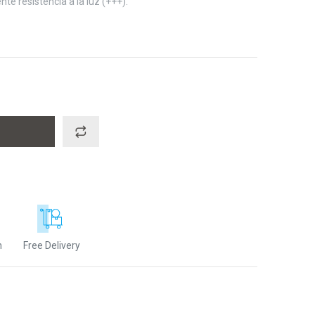
e resistencia a la luz (+++).
n
Free Delivery