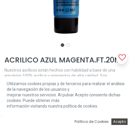
ACRILICO AZUL MAGENTA.FT.20ML
Nuestros acrílicos están hechos con habilidad a base de una
emulsión 100% acrílica y pigmentos de alta calidad. Son
prácticamente inodoros e incluso en capas gruesas, la película de
Utilizamos cookies propias y de terceros para realizar el análisis
pintura satinada permanece flexible y evita el agrietamiento. La
de la navegación de los usuarios y
viscosidad media cremosa mantiene las pinceladas y las texturas,
mejorar nuestros servicios. Al pulsar Acepto consiente dichas
pero también se puede utilizar para una cobertura suave más
cookies. Puede obtener más
fácil. El ftalo azul de manganeso (582) es un color
información visitando nuestra política de cookies.
Price:
Add to Cart
semitransparente con una excelente solidez a la luz (+++).
2,52
€
2,52
€
0
Política de Cookies
Acepto
Inicio
Búsqueda
Wishlist
Account