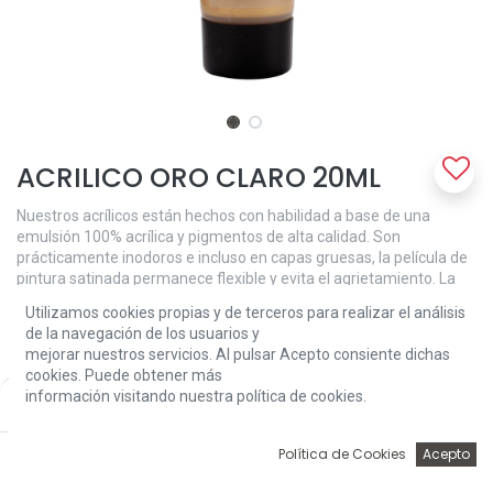
ACRILICO ORO CLARO 20ML
Nuestros acrílicos están hechos con habilidad a base de una
emulsión 100% acrílica y pigmentos de alta calidad. Son
prácticamente inodoros e incluso en capas gruesas, la película de
pintura satinada permanece flexible y evita el agrietamiento. La
viscosidad media cremosa mantiene las pinceladas y las texturas,
Utilizamos cookies propias y de terceros para realizar el análisis
pero también se puede utilizar para una cobertura suave más
de la navegación de los usuarios y
fácil. Light Gold (802) es un color semiopaco con una excelente
mejorar nuestros servicios. Al pulsar Acepto consiente dichas
solidez a la luz (+++).
cookies. Puede obtener más
información visitando nuestra política de cookies.
Price:
2,52
€
Add to Cart
2,52
€
0
Política de Cookies
Acepto
Inicio
Búsqueda
Wishlist
Account