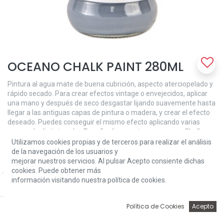
OCEANO CHALK PAINT 280ML
Pintura al agua mate de buena cubrición, aspecto aterciopelado y
rápido secado. Para crear efectos vintage o envejecidos, aplicar
una mano y después de seco desgastar lijando suavemente hasta
llegar a las antiguas capas de pintura o madera, y crear el efecto
deseado. Puedes conseguir el mismo efecto aplicando varias
manos de distinto color. Para ﬁnalizar proteger con cera Chalk
Paint.
Utilizamos cookies propias y de terceros para realizar el análisis
de la navegación de los usuarios y
7,62
€
mejorar nuestros servicios. Al pulsar Acepto consiente dichas
cookies. Puede obtener más
información visitando nuestra política de cookies.
Price:
Add to Cart
7,62
€
0
Política de Cookies
Acepto
Inicio
Búsqueda
Wishlist
Account