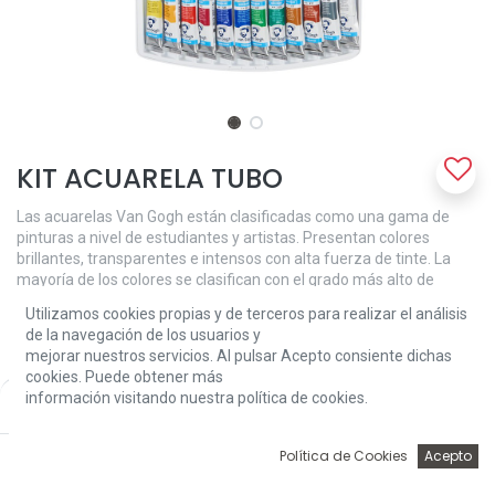
KIT ACUARELA TUBO
Las acuarelas Van Gogh están clasificadas como una gama de
pinturas a nivel de estudiantes y artistas. Presentan colores
brillantes, transparentes e intensos con alta fuerza de tinte. La
mayoría de los colores se clasifican con el grado más alto de
resistencia a la luz +++ (más de 100 años en condiciones de
Utilizamos cookies propias y de terceros para realizar el análisis
museo) con algunos colores calificados solo un paso por debajo en
de la navegación de los usuarios y
++ (25-100 años en condiciones de museo). Gracias a la pureza y
mejorar nuestros servicios. Al pulsar Acepto consiente dichas
viscosidad uniforme, estas acuarelas son fáciles de trabajar y
cookies. Puede obtener más
fáciles de mezclar. Este set de acuarelas de tubo de 12x10ml se
información visitando nuestra política de cookies.
Price:
Add to Cart
presenta en una caja de plástico y también incluye un cepillo de
48,00
€
pelo sintético redondo (tamaño 6) y una esponja. Los colores de
este conjunto de selección general son: Amarillo limón
0
Política de Cookies
Acepto
permanente 254, Amarillo Azo Medio 269, Luz roja permanente
Inicio
Búsqueda
Wishlist
Account
370, Madder Lake Deep 331,