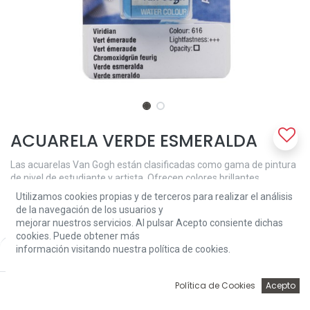
ACUARELA VERDE ESMERALDA
Las acuarelas Van Gogh están clasificadas como gama de pintura
de nivel de estudiante y artista. Ofrecen colores brillantes,
transparentes e intensos con un gran poder colorante. Gracias a
Utilizamos cookies propias y de terceros para realizar el análisis
su pureza y su viscosidad uniforme, es fácil mezclar estas
de la navegación de los usuarios y
acuarelas y trabajar con ellas. Esta pastilla de Verde esmeralda
mejorar nuestros servicios. Al pulsar Acepto consiente dichas
616 está elaborada con pigmento(s) PG7, es transparente y posee
cookies. Puede obtener más
un grado de resistencia a la luz de +++ (más de 100 años en
información visitando nuestra política de cookies.
Price:
Add to Cart
iluminación de museo).
2,99
€
2,99
€
0
Política de Cookies
Acepto
Inicio
Búsqueda
Wishlist
Account