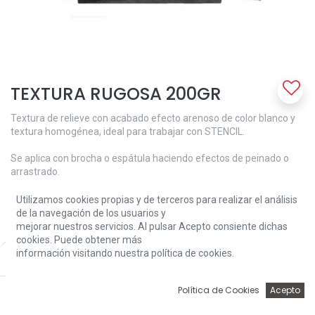
TEXTURA RUGOSA 200GR
Textura de relieve con acabado efecto arenoso de color blanco y
textura homogénea, ideal para trabajar con STENCIL.
Se aplica con brocha o espátula haciendo efectos de peinado o
arrastrado.
Se puede aplicar sobre cualquier superficie.
Utilizamos cookies propias y de terceros para realizar el análisis
de la navegación de los usuarios y
4,26
€
mejorar nuestros servicios. Al pulsar Acepto consiente dichas
cookies. Puede obtener más
información visitando nuestra política de cookies.
Price:
Add to Cart
4,26
€
0
Política de Cookies
Acepto
Inicio
Búsqueda
Wishlist
Account