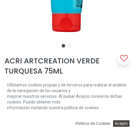
ACRI ARTCREATION VERDE
TURQUESA 75ML
Un acrílico de calidad fiable a base del 100% de resina de acrilato.
Utilizamos cookies propias y de terceros para realizar el análisis
La pintura es pastosa, cuando está seca tiene un brillo sedoso y se
de la navegación de los usuarios y
puede sobrepintar casi de inmediato.
mejorar nuestros servicios. Al pulsar Acepto consiente dichas
cookies. Puede obtener más
3,96
€
información visitando nuestra política de cookies.
Price:
Add to Cart
3,96
€
0
Política de Cookies
Acepto
Inicio
Búsqueda
Wishlist
Account