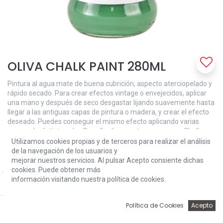
OLIVA CHALK PAINT 280ML
Pintura al agua mate de buena cubrición, aspecto aterciopelado y
rápido secado. Para crear efectos vintage o envejecidos, aplicar
una mano y después de seco desgastar lijando suavemente hasta
llegar a las antiguas capas de pintura o madera, y crear el efecto
deseado. Puedes conseguir el mismo efecto aplicando varias
manos de distinto color. Para ﬁnalizar proteger con cera Chalk
Paint.
Utilizamos cookies propias y de terceros para realizar el análisis
de la navegación de los usuarios y
7,62
€
mejorar nuestros servicios. Al pulsar Acepto consiente dichas
cookies. Puede obtener más
información visitando nuestra política de cookies.
Price:
Add to Cart
7,62
€
0
Política de Cookies
Acepto
Inicio
Búsqueda
Wishlist
Account