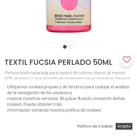
TEXTIL FUCSIA PERLADO 50ML
Pintura textil nacarada para tejidos de colores claros (al menos
50% algodón). Lave el tejido de antemano sin suavizante. Decorar
el tejido con una esponja o cepillo suave y después de secar
Utilizamos cookies propias y de terceros para realizar el análisis
durante 30 minutos fijarlo planchando (en ajuste de algodón) con
de la navegación de los usuarios y
una hoja de papel encerado entre la pieza de trabajo y la tabla de
mejorar nuestros servicios. Al pulsar Acepto consiente dichas
planchar. Lavable a 40 ° C y apta para secadora después de la
cookies. Puede obtener más
fijación.
información visitando nuestra política de cookies.
Price:
Add to Cart
3,81
€
3,81
€
0
Política de Cookies
Acepto
Inicio
Búsqueda
Wishlist
Account