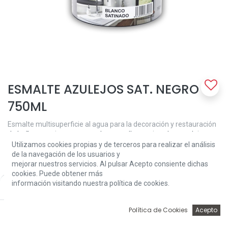
ESMALTE AZULEJOS SAT. NEGRO
750ML
Esmalte multisuperficie al agua para la decoración y restauración
de baños y cocinas, con muy buena adherencia sobre azulejos u
otro tipo de revestimiento de naturaleza cerámica sin necesidad
Utilizamos cookies propias y de terceros para realizar el análisis
de usar imprimación.
de la navegación de los usuarios y
mejorar nuestros servicios. Al pulsar Acepto consiente dichas
Rendimiento: 12-14 m2 /L
cookies. Puede obtener más
Excelente Cubrición
información visitando nuestra política de cookies.
Price:
Add to Cart
18,90
€
Secado rápido
Acabado resistente de alta lavabilidad
0
Política de Cookies
Acepto
18,90
€
Inicio
Búsqueda
Wishlist
Account