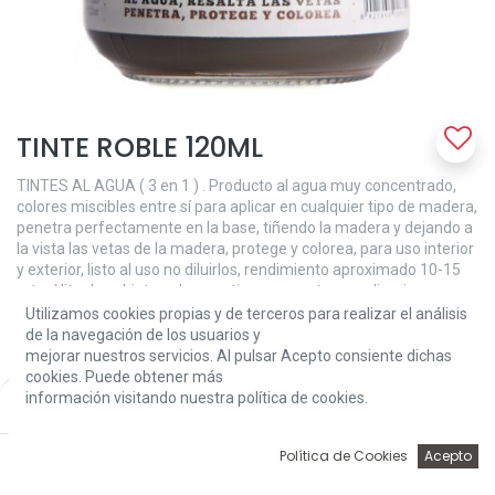
TINTE ROBLE 120ML
TINTES AL AGUA ( 3 en 1 ) . Producto al agua muy concentrado,
colores miscibles entre sí para aplicar en cualquier tipo de madera,
penetra perfectamente en la base, tiñendo la madera y dejando a
la vista las vetas de la madera, protege y colorea, para uso interior
y exterior, listo al uso no diluirlos, rendimiento aproximado 10-15
mts. / litro los objeto a decorar tiene que estar muy limpios.
Utilizamos cookies propias y de terceros para realizar el análisis
MODO DE EMPLEO: Con un pincel o brocha aplicamos a la
de la navegación de los usuarios y
superﬁcie a decorar. Siempre debemos ﬁjar el tinte con el tapa
mejorar nuestros servicios. Al pulsar Acepto consiente dichas
poros, una vez dado el tapa poros se pasa la lija (esta operación
cookies. Puede obtener más
hay que realizarla varias veces).
información visitando nuestra política de cookies.
Price:
Add to Cart
5,30
€
5,30
€
0
Política de Cookies
Acepto
Inicio
Búsqueda
Wishlist
Account