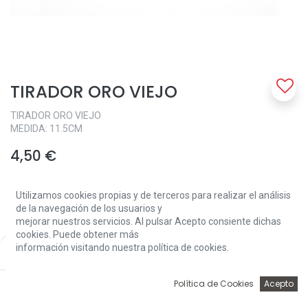
TIRADOR ORO VIEJO
TIRADOR ORO VIEJO
MEDIDA: 11.5CM
4,50
€
Utilizamos cookies propias y de terceros para realizar el análisis
de la navegación de los usuarios y
mejorar nuestros servicios. Al pulsar Acepto consiente dichas
cookies. Puede obtener más
información visitando nuestra política de cookies.
Price:
Add to Cart
Add to Cart
4,50
€
0
Política de Cookies
Acepto
Inicio
Búsqueda
Wishlist
Account
Terms and Conditions