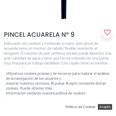
PINCEL ACUARELA Nº 9
Elaborado con cuidado y moldeado a mano, este pincel de
acuarela tiene un mechón de cabello flexible resistente al
desgaste. El mechón de pelo sintético dorado puede absorber una
gran cantidad de agua y tiene una forma redonda con una punta
muy fina para un trabajo detallado. Este cepillo tiene un mechón
de pelo de 6,4 mm de ancho
Utilizamos cookies propias y de terceros para realizar el análisis
5,15
€
de la navegación de los usuarios y
mejorar nuestros servicios. Al pulsar Acepto consiente dichas
cookies. Puede obtener más
información visitando nuestra política de cookies.
Price:
Add to Cart
5,15
€
0
Política de Cookies
Acepto
Inicio
Búsqueda
Wishlist
Account
Add to Cart