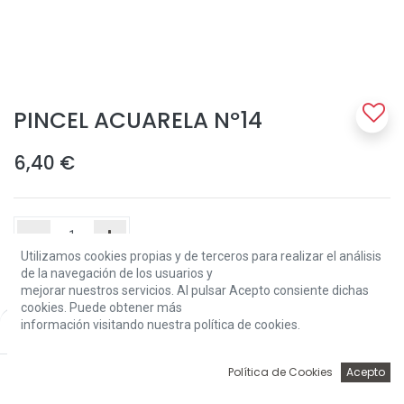
PINCEL ACUARELA Nº14
6,40
€
Utilizamos cookies propias y de terceros para realizar el análisis
de la navegación de los usuarios y
Add to Cart
mejorar nuestros servicios. Al pulsar Acepto consiente dichas
cookies. Puede obtener más
información visitando nuestra política de cookies.
Price:
Add to Cart
6,40
€
Solo 11 Unidades disponibles.
0
Política de Cookies
Acepto
Terms and Conditions
Inicio
Búsqueda
Wishlist
Account