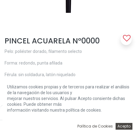
PINCEL ACUARELA Nº0000
Pelo: poliéster dorado, filamento selecto
Forma: redondo, punta afilada
Férula: sin soldadura, latón niquelado
Mango: corto, lacado en azul oscuro, longitud: 155 - 200 mm
Utilizamos cookies propias y de terceros para realizar el análisis
de la navegación de los usuarios y
Características: • Pelo de gran flexibilidad y resistente al desgaste
mejorar nuestros servicios. Al pulsar Acepto consiente dichas
cookies. Puede obtener más
• Buen poder de absorción de agua
información visitando nuestra política de cookies.
Price:
Add to Cart
2,30
€
2,30
€
0
Política de Cookies
Acepto
Inicio
Búsqueda
Wishlist
Account