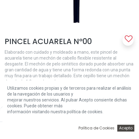
PINCEL ACUARELA Nº00
Elaborado con cuidado y moldeado a mano, este pincel de
acuarela tiene un mechón de cabello flexible resistente al
desgaste. El mechón de pelo sintético dorado puede absorber una
gran cantidad de agua y tiene una forma redonda con una punta
muy fina para un trabajo detallado. Este cepillo tiene un mechón
de pelo de 1,8 mm de ancho.
Utilizamos cookies propias y de terceros para realizar el análisis
2,50
€
de la navegación de los usuarios y
mejorar nuestros servicios. Al pulsar Acepto consiente dichas
cookies. Puede obtener más
información visitando nuestra política de cookies.
Price:
Add to Cart
2,50
€
0
Política de Cookies
Acepto
Inicio
Búsqueda
Wishlist
Account
Add to Cart