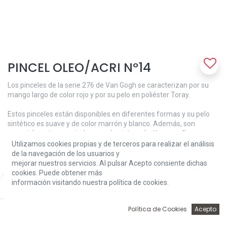
PINCEL OLEO/ACRI Nº14
Los pinceles de la serie 276 de Van Gogh se caracterizan por su
mango largo de color rojo y por su pelo en poliéster Toray.
Estos pinceles están disponibles en diferentes formas y su pelo
sintético es suave y de color marrón y blanco. Además, son
especialmente apropiados para la pintura de óleo y acrílico.
Utilizamos cookies propias y de terceros para realizar el análisis
Forma: redondo.
de la navegación de los usuarios y
Mango: largo.
mejorar nuestros servicios. Al pulsar Acepto consiente dichas
Número: 14.
cookies. Puede obtener más
información visitando nuestra política de cookies.
Price:
Add to Cart
6,60
€
6,60
€
0
Política de Cookies
Acepto
Inicio
Búsqueda
Wishlist
Account