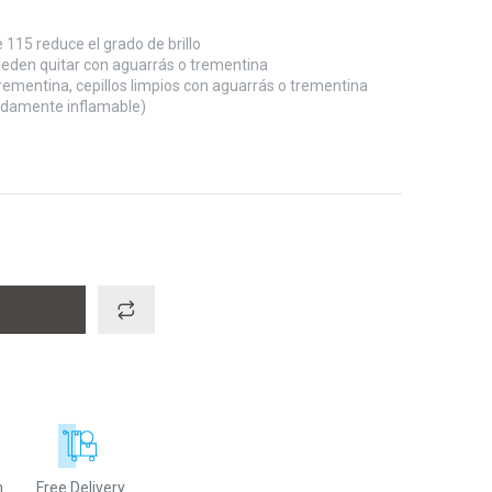
 115 reduce el grado de brillo
ueden quitar con aguarrás o trementina
trementina, cepillos limpios con aguarrás o trementina
madamente inflamable)
n
Free Delivery