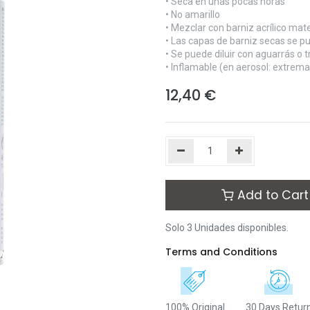
• Seca en unas pocas horas
• No amarillo
• Mezclar con barniz acrílico mate
• Las capas de barniz secas se p
• Se puede diluir con aguarrás o 
• Inflamable (en aerosol: extre
12,40
€
Add to Cart
Solo 3 Unidades disponibles.
Terms and Conditions
100% Original
30 Days Retur