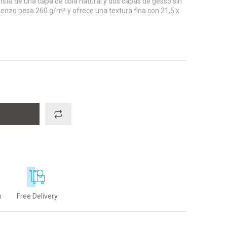
nsta de una capa de cola natural y dos capas de gesso sin
 lienzo pesa 260 g/m² y ofrece una textura fina con 21,5 x
n
Free Delivery