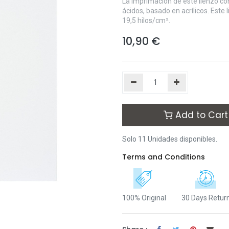
La imprimación de este lienzo co
ácidos, basado en acrílicos. Este
19,5 hilos/cm².
10,90
€
Add to Cart
Solo 11 Unidades disponibles.
Terms and Conditions
100% Original
30 Days Retur