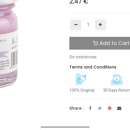
2,47
€
Add to Cart
Sin existencias.
Terms and Conditions
100% Original
30 Days Retur
Share :