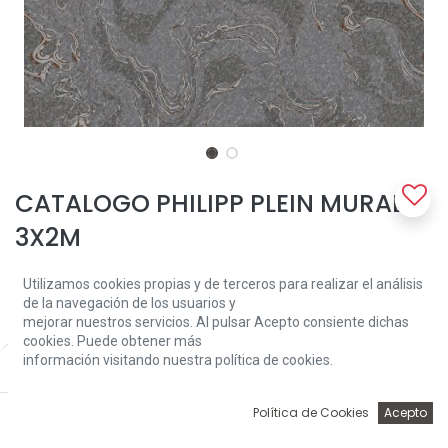
CATALOGO PHILIPP PLEIN MURAL
3X2M
MURAL DIGITAL 3X2 M ( 2 PIEZAS )
Utilizamos cookies propias y de terceros para realizar el análisis
TEST IGNIFUGO B-52 d0
de la navegación de los usuarios y
MAXIMA RESISTENCIA A LA LUZ
mejorar nuestros servicios. Al pulsar Acepto consiente dichas
CALIDAD VINILICO 100% TEJIDO NO TEJIDO, SUPER LAVABLE
cookies. Puede obtener más
COLA SOLO A LA PARED
información visitando nuestra política de cookies.
Price:
Add to Cart
PLAZO DE ENTREGA 10-15 DIAS
2.425,65
€
2.425,65
€
0
Política de Cookies
Acepto
Inicio
Búsqueda
Wishlist
Account