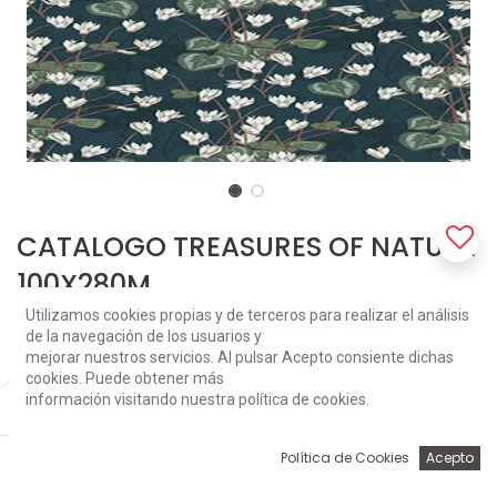
CATALOGO TREASURES OF NATURE
100X280M
Utilizamos cookies propias y de terceros para realizar el análisis
EL PAPEL VIENE PRESENTADO EN TIRAS DE 0,50X280M
de la navegación de los usuarios y
PUEDEN PEDIRSE DE UN MISMO MODELO TANTAS UNIDADES
mejorar nuestros servicios. Al pulsar Acepto consiente dichas
COMO PRECISE LA PARED, YA QUE CASAN ENTRE SI
cookies. Puede obtener más
CALIDAD TNT, APLICAR SOLO COLA A LA PARED
información visitando nuestra política de cookies.
Price:
Add to Cart
PLAZO DE ENTREGA 10-15 DIAS
79,26
€
79,26
€
0
Política de Cookies
Acepto
Inicio
Búsqueda
Wishlist
Account