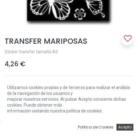
TRANSFER MARIPOSAS
Sticker transfer tamaño A5
4,26
€
Utilizamos cookies propias y de terceros para realizar el análisis
de la navegación de los usuarios y
mejorar nuestros servicios. Al pulsar Acepto consiente dichas
cookies. Puede obtener más
Add to Cart
información visitando nuestra política de cookies.
Price:
Add to Cart
4,26
€
0
Política de Cookies
Acepto
Solo 1 Unidades disponibles.
Inicio
Búsqueda
Wishlist
Account