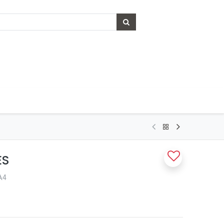
ES
A4