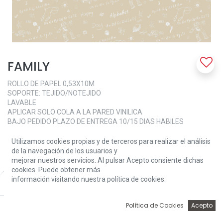
FAMILY
ROLLO DE PAPEL 0,53X10M
SOPORTE: TEJIDO/NOTEJIDO
LAVABLE
APLICAR SOLO COLA A LA PARED VINILICA
BAJO PEDIDO PLAZO DE ENTREGA 10/15 DIAS HABILES
41,20
€
Utilizamos cookies propias y de terceros para realizar el análisis
de la navegación de los usuarios y
mejorar nuestros servicios. Al pulsar Acepto consiente dichas
cookies. Puede obtener más
FAMILY
información visitando nuestra política de cookies.
Price:
Add to Cart
41,20
€
900-10
900-20
0
Política de Cookies
Acepto
Inicio
Búsqueda
Wishlist
Account
900-50