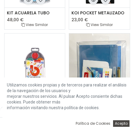
KIT ACUARELA TUBO
KOI POCKET METALIZADO
48,00
€
23,00
€
View Similar
View Similar
Utilizamos cookies propias y de terceros para realizar el análisis
de la navegación de los usuarios y
mejorar nuestros servicios. Al pulsar Acepto consiente dichas
cookies. Puede obtener más
información visitando nuestra política de cookies.
Name
PASTILLAS ACUARELA 12
SET URBAN SKETCHING AZUL
0
Política de Cookies
Acepto
5,87
€
37,00
€
Inicio
Búsqueda
Wishlist
Account