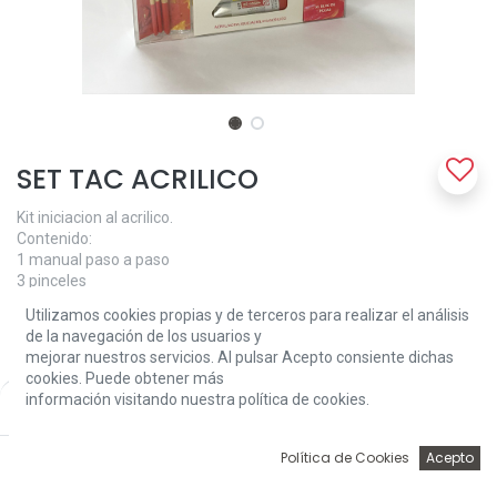
SET TAC ACRILICO
Kit iniciacion al acrilico.
Contenido:
1 manual paso a paso
3 pinceles
12x12ml de acrilico en tubo
Utilizamos cookies propias y de terceros para realizar el análisis
1 block de hojas
de la navegación de los usuarios y
mejorar nuestros servicios. Al pulsar Acepto consiente dichas
32,00
€
cookies. Puede obtener más
información visitando nuestra política de cookies.
Price:
Add to Cart
32,00
€
0
Política de Cookies
Acepto
Inicio
Búsqueda
Wishlist
Account