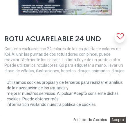
ROTU ACUARELABLE 24 UND
Conjunto exclusivo con 24 colores de la rica paleta de colores de
Koi. Al unir las puntas de dos rotuladores con pincel, puede
mezclar fácilmente los colores. La tinta fluye de un punto a otro.
Puede utilizar los rotuladores Koi para etiquetar a mano, llevar un
diario de viñetas, ilustraciones, bocetos, dibujos animados, dibujos
para colorear, Comic Art y muchas más aplicaciones creativas.Los
rotuladores Koi Coloring Brush tienen una punta de pincel flexible y
Utilizamos cookies propias y de terceros para realizar el análisis
resistente, que le permite dibujar fácilmente diferentes espesores
de la navegación de los usuarios y
de línea ajustando la presión en la punta. Después de su uso, la
mejorar nuestros servicios. Al pulsar Acepto consiente dichas
punta del cepillo vuelve a su forma original. La tinta es a base de
cookies. Puede obtener más
agua, lo que permite crear hermosos degradados de color
información visitando nuestra política de cookies.
Price:
Add to Cart
52,00
€
dibujando diferentes capas una encima de la otra o manteniendo
los puntos juntos. La tinta también se puede mezclar con agua.
0
Política de Cookies
Acepto
Use el pincel de agua Koi con un depósito de agua incorporado que
Inicio
Búsqueda
Wishlist
Account
le permite pintar con acuarela sobre la marcha o usarlo con otro