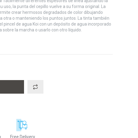
jar fácilmente diferentes espesores de línea ajustando la
 uso, la punta del cepillo vuelve a su forma original. La
permite crear hermosos degradados de color dibujando
a otra o manteniendo los puntos juntos. La tinta también
l pincel de agua Koi con un depósito de agua incorporado
a sobre la marcha o usarlo con otro líquido.
n
Free Delivery